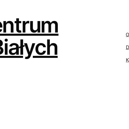
entrum
O
Białych
D
K