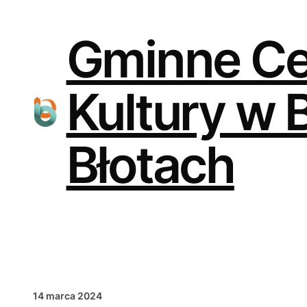
Przejdź
do
treści
Gminne C
Kultury w 
Błotach
14 marca 2024