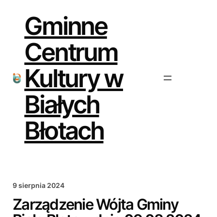
Przejdź
do
Gminne
treści
Centrum
Kultury w
Białych
Błotach
9 sierpnia 2024
Zarządzenie Wójta Gminy