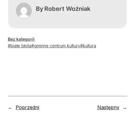
By
Robert Woźniak
Bez kategorii
białe błota
gminne centrum kultury
kultura
←
Poprzedni
Następny
→