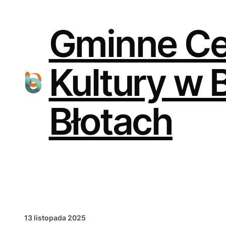
Przejdź
do
treści
Gminne C
Kultury w 
Błotach
13 listopada 2025