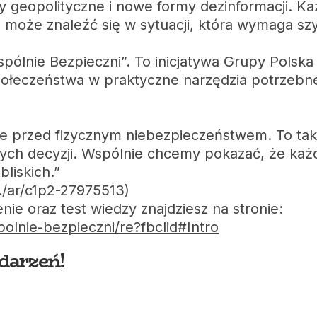
y geopolityczne i nowe formy dezinformacji. Każ
że znaleźć się w sytuacji, która wymaga szybk
pólnie Bezpieczni”. To inicjatywa Grupy Polska 
ołeczeństwa w praktyczne narzędzia potrzebne
nie przed fizycznym niebezpieczeństwem. To ta
ych decyzji. Wspólnie chcemy pokazać, że każ
liskich.”
…/ar/c1p2-27975513)
nie oraz test wiedzy znajdziesz na stronie:
olnie-bezpieczni/re?fbclid#Intro
darzeń!