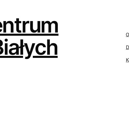
entrum
O
Białych
D
K