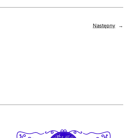
Następny
→