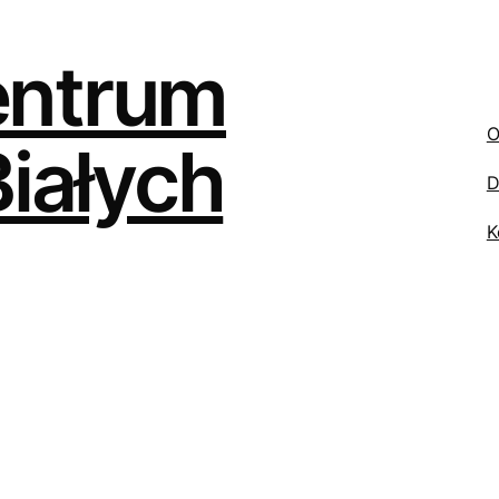
entrum
O
Białych
D
K