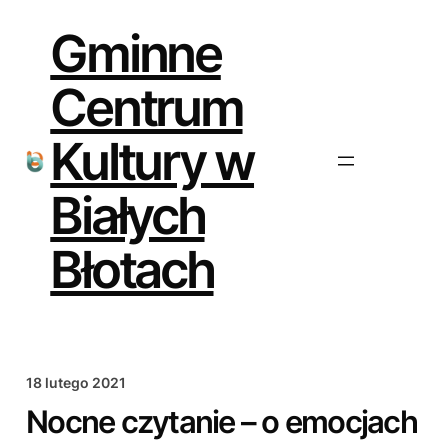
Przejdź
do
Gminne
treści
Centrum
Kultury w
Białych
Błotach
18 lutego 2021
Nocne czytanie – o emocjach