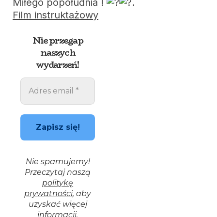
Miłego popołudnia !
.
Film instruktażowy
Nie przegap
naszych
wydarzeń!
Nie spamujemy!
Przeczytaj naszą
politykę
prywatności
, aby
uzyskać więcej
informacji.