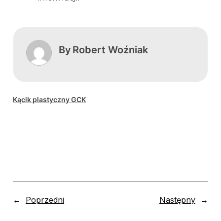
By
Robert Woźniak
Kącik plastyczny GCK
←
Poprzedni
Następny
→