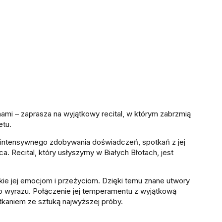
nami – zaprasza na wyjątkowy recital, w którym zabrzmią
etu.
 intensywnego zdobywania doświadczeń, spotkań z jej
ca. Recital, który usłyszymy w Białych Błotach, jest
kie jej emocjom i przeżyciom. Dzięki temu znane utwory
ego wyrazu. Połączenie jej temperamentu z wyjątkową
tkaniem ze sztuką najwyższej próby.